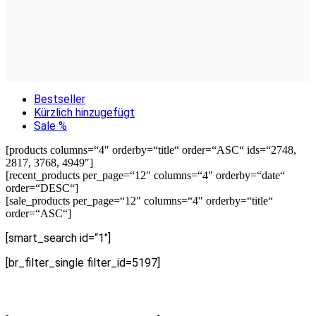
Bestseller
Kürzlich hinzugefügt
Sale %
[products columns=“4″ orderby=“title“ order=“ASC“ ids=“2748,
2817, 3768, 4949″]
[recent_products per_page=“12″ columns=“4″ orderby=“date“
order=“DESC“]
[sale_products per_page=“12″ columns=“4″ orderby=“title“
order=“ASC“]
[smart_search id=“1″]
[br_filter_single filter_id=5197]