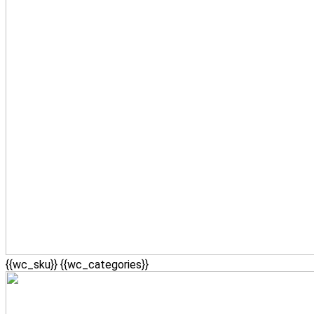
{{wc_sku}}
{{wc_categories}}