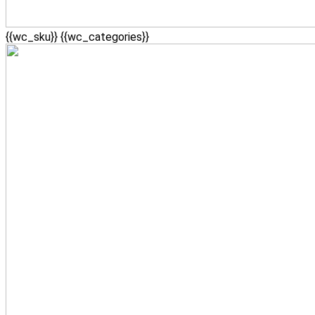
{{wc_sku}}
{{wc_categories}}