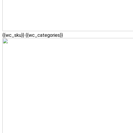
{{wc_sku}}
{{wc_categories}}